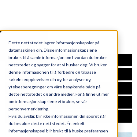
Eiendommer
Dette nettstedet lagrer informasjonskapsler på
datamaskinen din. Disse informasjonskapslene
brukes til å samle informasjon om hvordan du bruker
ALLE
nettstedet og sørger for at vi husker deg. Vi bruker
ndommer
denne informasjonen til å forbedre og tilpasse
STEDSUTVIKLING
oss
søkeleseopplevelsen din og for analyser og
takt
ytelsesberegninger om våre besøkende både på
BOLIG
nds at work
dette nettstedet og andre medier. For å finne ut mer
eter
NÆRINGSEIENDOM
om informasjonskapslene vi bruker, se vår
personvernerklæring.
FULLFØRTE PROSJEKTER
Hvis du avslår, blir ikke informasjonen din sporet når
gaten 24, 26 & 28
du besøker dette nettstedet. Én enkelt
informasjonskapsel blir brukt til å huske preferansen
srød torg