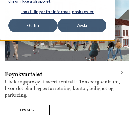
din om ikke å bli sporet.
ge Lokaler
Innstillinger for informasjonskapsler
Godta
Avslå
Foynkvartalet
Utviklingsprosjekt svært sentralt i Tønsberg sentrum,
hvor det planlegges forretning, kontor, leilighet og
parkering.
LES MER