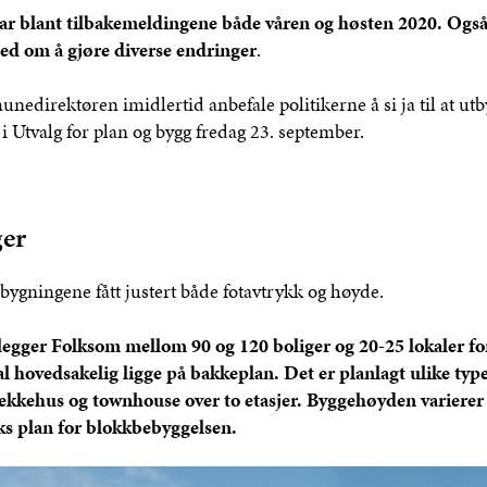
var blant tilbakemeldingene både våren og høsten 2020. Også
ed om å gjøre diverse endringer
.
edirektøren imidlertid anbefale politikerne å si ja til at ut
i Utvalg for plan og bygg fredag 23. september.
ger
bygningene fått justert både fotavtrykk og høyde.
gger Folksom mellom 90 og 120 boliger og 20-25 lokaler fo
l hovedsakelig ligge på bakkeplan. Det er planlagt ulike typer
 rekkehus og townhouse over to etasjer. Byggehøyden varierer 
eks plan for blokkbebyggelsen.