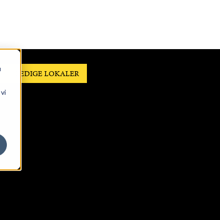
u
LEDIGE LOKALER
vi