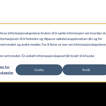
Disse informasjonskapslene brukes til å samle informasjon om hvordan d
ORK
NYHETER
STORGATEN 24, 26 & 28
TOLVSRØD TORG
nformasjonen til å forbedre og tilpasse søkeleseopplevelsen din og for
ettstedet og andre medier. For å finne ut mer om informasjonskapslene 
te nettstedet. Én enkelt informasjonskapsel blir brukt til å huske
ger for
Godta
Avslå
skapsler