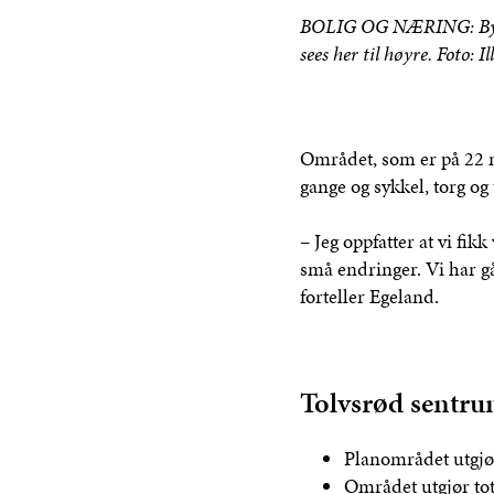
BOLIG OG NÆRING: Bygnin
sees her til høyre. Foto: 
Området, som er på 22 må
gange og sykkel, torg og
– Jeg oppfatter at vi fik
små endringer. Vi har gå
forteller Egeland.
Tolvsrød sentr
Planområdet utgjør
Området utgjør tot