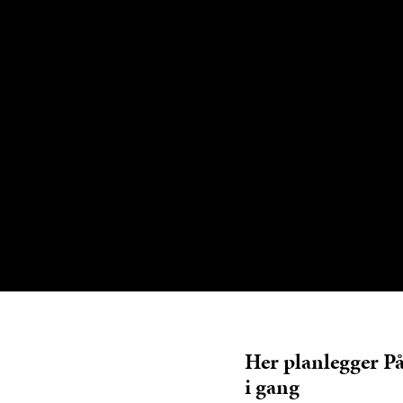
Her planlegger På
i gang