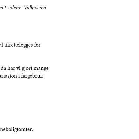
t sidene. Valløveien
 tilrettelegges for
n da har vi gjort mange
riasjon i fargebruk,
eneboligtomter.