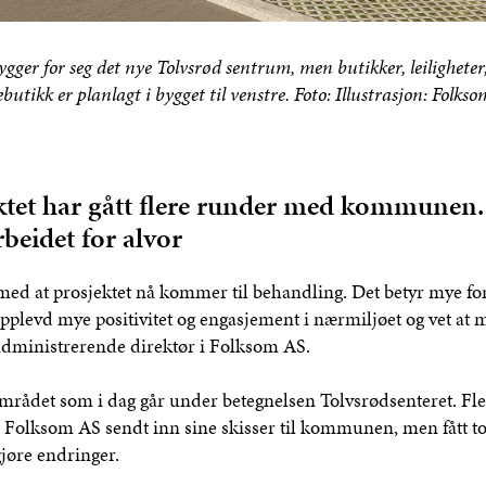
gger for seg det nye Tolvsrød sentrum, men butikker, leiligheter
butikk er planlagt i bygget til venstre. Foto: Illustrasjon: Folks
ktet har gått flere runder med kommunen.
rbeidet for alvor
med at prosjektet nå kommer til behandling. Det betyr mye for 
opplevd mye positivitet og engasjement i nærmiljøet og vet at 
 administrerende direktør i Folksom AS.
området som i dag går under betegnelsen Tolvsrødsenteret. Fle
p Folksom AS sendt inn sine skisser til kommunen, men fått 
jøre endringer.