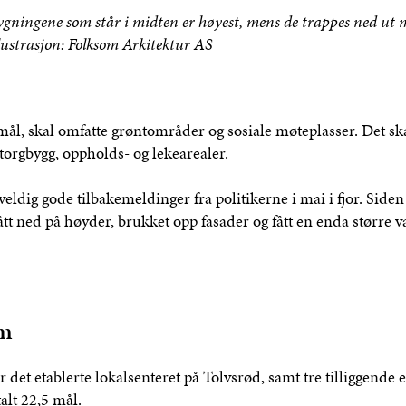
gene som står i midten er høyest, mens de trappes ned ut mo
Illustrasjon: Folksom Arkitektur AS
l, skal omfatte grøntområder og sosiale møteplasser. Det skal
 torgbygg, oppholds- og lekearealer.
k veldig gode tilbakemeldinger fra politikerne i mai i fjor. Side
tt ned på høyder, brukket opp fasader og fått en enda større va
um
 det etablerte lokalsenteret på Tolvsrød, samt tre tilliggende 
alt 22,5 mål.