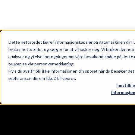
Dette nettstedet lagrer informasjonskapsler på datamaskinen din. 
EIENDOMMER
OM OSS
KONTAKT
FRIENDS AT W
bruker nettstedet og sørger for at vi husker deg. Vi bruker denne i
analyser og ytelsesberegninger om våre besøkende både på dette n
bruker, se vår personvernerklæring.
ndommer
Hvis du avslår, blir ikke informasjonen din sporet når du besøker det
oss
preferansen din om ikke å bli sporet.
takt
Innstillin
nds at work
informasjon
eter
gaten 24, 26 & 28
srød torg