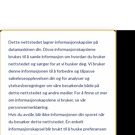
Dette nettstedet lagrer informasjonskapsler på
datamaskinen din. Disse informasjonskapslene
brukes til å samle informasjon om hvordan du bruker
nettstedet og sørger for at vi husker deg. Vi bruker
ndommer
denne informasjonen til å forbedre og tilpasse
oss
søkeleseopplevelsen din og for analyser og
takt
ytelsesberegninger om våre besøkende både på
nds at work
dette nettstedet og andre medier. For å finne ut mer
eter
om informasjonskapslene vi bruker, se vår
personvernerklæring.
Hvis du avslår, blir ikke informasjonen din sporet når
gaten 24, 26 & 28
du besøker dette nettstedet. Én enkelt
informasjonskapsel blir brukt til å huske preferansen
srød torg