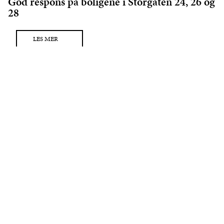
God respons på boligene i Storgaten 24, 26 og
28
LES MER