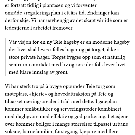
er fortsatt tidlig i planfasen og vi forventer
område-/reguleringsplan i ett års tid. Endringer kan
derfor skje. Vi har uavhengig av det skapt vår idé som er
ledestjerne i arbeidet fremover.
Vår visjon for en ny Teie hageby er en moderne hageby
der livet skal leves i felles hager og på torget, ikke i
store private hager. Torget bygges opp som et naturlig
sentrum i området med liv og røre der folk lever livet
med klare innslag av grønt.
Vi har sterk tro på å bygge oppunder Teie torg som
møteplass, «hjerte» og hovedattraksjon på Teie og
tilpasset næringsarealer i tråd med dette. I gateplan
kommer småbutikker og serveringssteder kombinert
med dagligvare med effektiv og god parkering. I etasjene
over kommer boliger i mange størrelser tilpasset urbane
voksne, barnefamilier, førstegangskjøpere med flere.