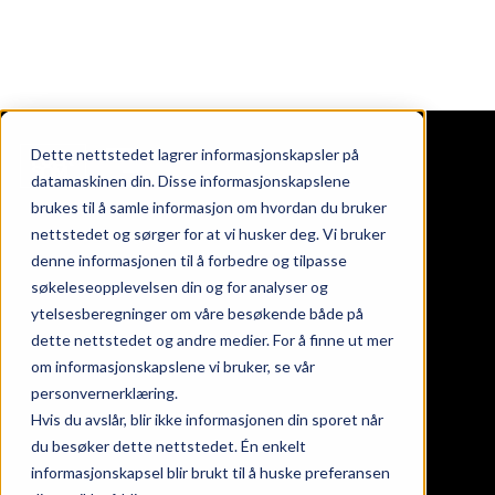
Dette nettstedet lagrer informasjonskapsler på
datamaskinen din. Disse informasjonskapslene
brukes til å samle informasjon om hvordan du bruker
nettstedet og sørger for at vi husker deg. Vi bruker
ndommer
denne informasjonen til å forbedre og tilpasse
oss
søkeleseopplevelsen din og for analyser og
takt
ytelsesberegninger om våre besøkende både på
nds at work
dette nettstedet og andre medier. For å finne ut mer
eter
om informasjonskapslene vi bruker, se vår
personvernerklæring.
Hvis du avslår, blir ikke informasjonen din sporet når
gaten 24, 26 & 28
du besøker dette nettstedet. Én enkelt
informasjonskapsel blir brukt til å huske preferansen
srød torg