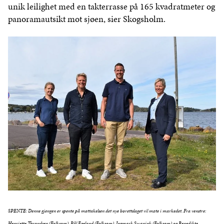
unik leilighet med en takterrasse på 165 kvadratmeter og
panoramautsikt mot sjøen, sier Skogsholm.
SPENTE: Denne gjengen er spente på mottakelsen det nye borettslaget vil møte i markedet. Fra venstre:
Henriette Throndsen (Folksom), Pål Egeland (Folksom), Ingmark Swanink (Folksom) og Benedikte