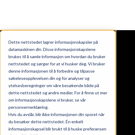
Dette nettstedet lagrer informasjonskapsler på
datamaskinen din. Disse informasjonskapslene
brukes til å samle informasjon om hvordan du bruker
nettstedet og sørger for at vi husker deg. Vi bruker
ndommer
denne informasjonen til å forbedre og tilpasse
oss
søkeleseopplevelsen din og for analyser og
takt
ytelsesberegninger om våre besøkende både på
nds at work
dette nettstedet og andre medier. For å finne ut mer
eter
om informasjonskapslene vi bruker, se vår
personvernerklæring.
Hvis du avslår, blir ikke informasjonen din sporet når
gaten 24, 26 & 28
du besøker dette nettstedet. Én enkelt
informasjonskapsel blir brukt til å huske preferansen
srød torg