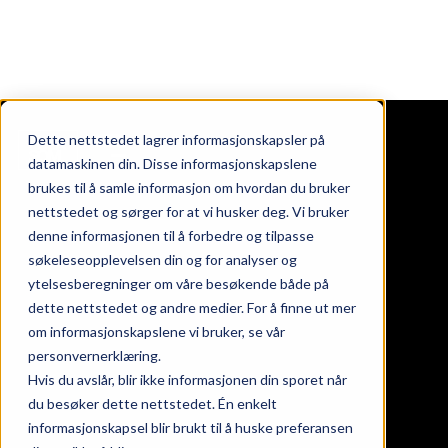
Dette nettstedet lagrer informasjonskapsler på
datamaskinen din. Disse informasjonskapslene
brukes til å samle informasjon om hvordan du bruker
nettstedet og sørger for at vi husker deg. Vi bruker
ndommer
denne informasjonen til å forbedre og tilpasse
oss
søkeleseopplevelsen din og for analyser og
takt
ytelsesberegninger om våre besøkende både på
nds at work
dette nettstedet og andre medier. For å finne ut mer
eter
om informasjonskapslene vi bruker, se vår
personvernerklæring.
Hvis du avslår, blir ikke informasjonen din sporet når
gaten 24, 26 & 28
du besøker dette nettstedet. Én enkelt
informasjonskapsel blir brukt til å huske preferansen
srød torg