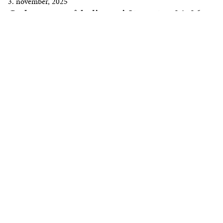
3. november, 2025
God respons på boligene i Storgaten 24, 26 og
28
LES MER