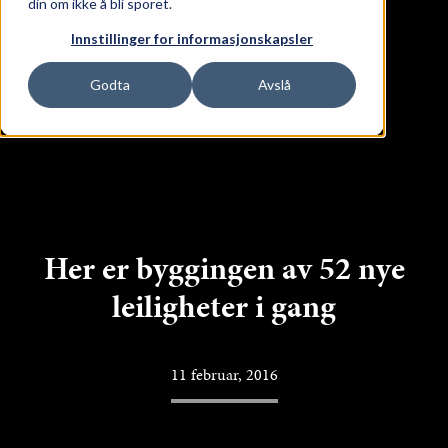
din om ikke å bli sporet.
ge Lokaler
Innstillinger for informasjonskapsler
Godta
Avslå
Her er byggingen av 52 nye
leiligheter i gang
11 februar, 2016