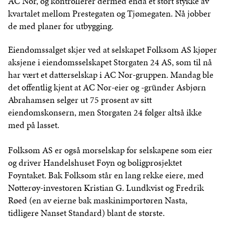
AC Nor, og kontrollerer dermed enda et stort stykke av
kvartalet mellom Prestegaten og Tjømegaten. Nå jobber
de med planer for utbygging.
Eiendomssalget skjer ved at selskapet Folksom AS kjøper
aksjene i eiendomsselskapet Storgaten 24 AS, som til nå
har vært et datterselskap i AC Nor-gruppen. Mandag ble
det offentlig kjent at AC Nor-eier og -gründer Asbjørn
Abrahamsen selger ut 75 prosent av sitt
eiendomskonsern, men Storgaten 24 følger altså ikke
med på lasset.
Folksom AS er også morselskap for selskapene som eier
og driver Handelshuset Foyn og boligprosjektet
Foyntaket. Bak Folksom står en lang rekke eiere, med
Nøtterøy-investoren Kristian G. Lundkvist og Fredrik
Røed (en av eierne bak maskinimportøren Nasta,
tidligere Nanset Standard) blant de største.