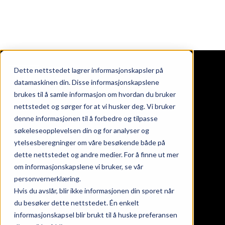
Dette nettstedet lagrer informasjonskapsler på
datamaskinen din. Disse informasjonskapslene
brukes til å samle informasjon om hvordan du bruker
nettstedet og sørger for at vi husker deg. Vi bruker
ndommer
denne informasjonen til å forbedre og tilpasse
oss
søkeleseopplevelsen din og for analyser og
takt
ytelsesberegninger om våre besøkende både på
nds at work
dette nettstedet og andre medier. For å finne ut mer
eter
om informasjonskapslene vi bruker, se vår
personvernerklæring.
Hvis du avslår, blir ikke informasjonen din sporet når
gaten 24, 26 & 28
du besøker dette nettstedet. Én enkelt
informasjonskapsel blir brukt til å huske preferansen
srød torg