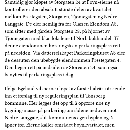
Samtidig gjør kjøpet av Storgaten 24 at Foyn-eierne nå
kontrollerer den absolutt største delen av kvartalet
mellom Prestegaten, Storgaten, Tjømegaten og Nedre
Langgate. De eier nemlig fra før Olafsen Eiendom AS,
som sitter med gården Storgaten 28, på hjørnet av
Tjømegaten med bl.a. lokalene til Norli bokhandel. Til
denne eiendommen hører også en parkeringsplass rett
på nedsiden. Via datterselskapet Parkeringshuset AS eier
de dessuten den ubebygde eiendommen Prestegaten 4.
Den ligger rett på nedsiden av Storgaten 24, som også
benyttes til parkeringsplass i dag.
Ifølge Egeland vil eierne i løpet av første halvår i år sende
inn et forslag til ny reguleringsplan til Tønsberg
kommune. Her legges det opp til å oppføre noe ny
bygningsmasse på parkeringsområdene nedover mot
Nedre Langgate, slik kommunens egen byplan også
åpner for. Eierne kaller området Foynkvartalet, men