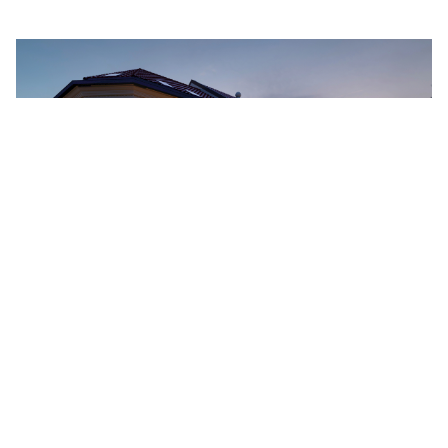
3. november, 2025
God respons på boligene i Storgaten 24, 26 og
28
LES MER