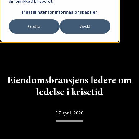
din om ikke å bli sporet.
ge Lokaler
Innstillinger for informasjonskapsler
Godta
Avslå
Eiendomsbransjens ledere om
ledelse i krisetid
17 april, 2020