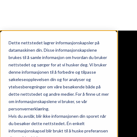
Dette nettstedet lagrer informasjonskapsler på
datamaskinen din. Disse informasjonskapslene
brukes til å samle informasjon om hvordan du bruker
nettstedet og sørger for at vi husker deg. Vi bruker
ndommer
denne informasjonen til å forbedre og tilpasse
oss
søkeleseopplevelsen din og for analyser og
takt
ytelsesberegninger om våre besøkende både på
nds at work
dette nettstedet og andre medier. For å finne ut mer
eter
om informasjonskapslene vi bruker, se vår
personvernerklæring.
Hvis du avslår, blir ikke informasjonen din sporet når
gaten 24, 26 & 28
du besøker dette nettstedet. Én enkelt
informasjonskapsel blir brukt til å huske preferansen
srød torg