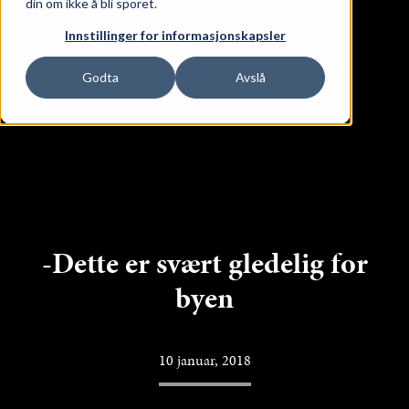
din om ikke å bli sporet.
ge Lokaler
Innstillinger for informasjonskapsler
Godta
Avslå
-Dette er svært gledelig for
byen
10 januar, 2018