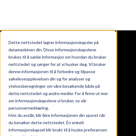
Dette nettstedet lagrer informasjonskapsler på
datamaskinen din. Disse informasjonskapslene
brukes til å samle informasjon om hvordan du bruker
nettstedet og sørger for at vi husker deg. Vi bruker
ndommer
denne informasjonen til å forbedre og tilpasse
oss
søkeleseopplevelsen din og for analyser og
takt
ytelsesberegninger om våre besøkende både på
nds at work
dette nettstedet og andre medier. For å finne ut mer
eter
om informasjonskapslene vi bruker, se vår
personvernerklæring.
Hvis du avslår, blir ikke informasjonen din sporet når
gaten 24, 26 & 28
du besøker dette nettstedet. Én enkelt
informasjonskapsel blir brukt til å huske preferansen
srød torg