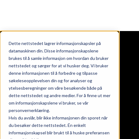
Dette nettstedet lagrer informasjonskapsler på
datamaskinen din. Disse informasjonskapslene
brukes til å samle informasjon om hvordan du bruker
nettstedet og sørger for at vi husker deg. Vi bruker
ndommer
denne informasjonen til å forbedre og tilpasse
oss
søkeleseopplevelsen din og for analyser og
takt
ytelsesberegninger om våre besøkende både på
nds at work
dette nettstedet og andre medier. For å finne ut mer
eter
om informasjonskapslene vi bruker, se vår
personvernerklæring.
Hvis du avslår, blir ikke informasjonen din sporet når
gaten 24, 26 & 28
du besøker dette nettstedet. Én enkelt
informasjonskapsel blir brukt til å huske preferansen
srød torg