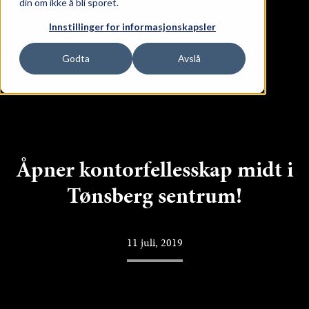
din om ikke å bli sporet.
ge Lokaler
Innstillinger for informasjonskapsler
Godta
Avslå
Åpner kontorfellesskap midt i
Tønsberg sentrum!
11 juli, 2019