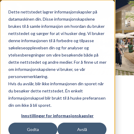
Dette nettstedet lagrer informasjonskapsler på
datamaskinen din. Disse informasjonskapslene
brukes til å samle informasjon om hvordan du bruker
nettstedet og sørger for at vi husker deg. Vi bruker
ndommer
denne informasjonen til å forbedre og tilpasse
oss
søkeleseopplevelsen din og for analyser og
takt
ytelsesberegninger om våre besøkende både på
nds at work
dette nettstedet og andre medier. For å finne ut mer
eter
om informasjonskapslene vi bruker, se vår
personvernerklæring.
Hvis du avslår, blir ikke informasjonen din sporet når
gaten 24, 26 & 28
du besøker dette nettstedet. Én enkelt
informasjonskapsel blir brukt til å huske preferansen
srød torg
din om ikke å bli sporet.
ge Lokaler
Innstillinger for informasjonskapsler
Godta
Avslå